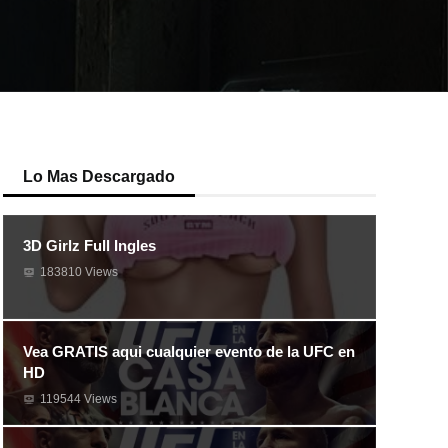
Lo Mas Descargado
3D Girlz Full Ingles
183810 Views
Vea GRATIS aqui cualquier evento de la UFC en
HD
119544 Views