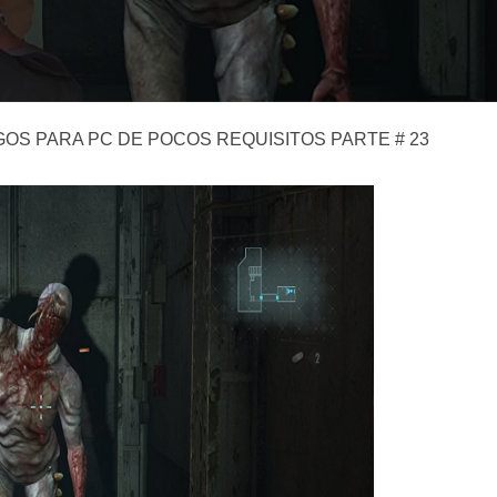
EGOS PARA PC DE POCOS REQUISITOS PARTE # 23