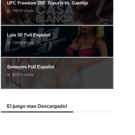
UFC Freedom 250: Topuria vs. Gaethje
76870 Views
Lula 3D Full Español
73848 Views
Sonicomi Full Español
66076 Views
El juego mas Descargado!