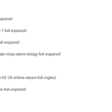
espanol/
-7-full-espanol/
ull-espanol/
e-ninja-storm-trilogy-full-espanol/
-02-18-online-steam-full-ingles/
s-full-espanol/