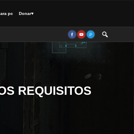
ara pc
Donar♥
COS REQUISITOS