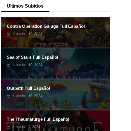
Ultimos Subidos
Contra Operation Galuga Full Español
diciembre 10, 2024
Sea of Stars Full Español
diciembre 10, 2024
Outpath Full Español
diciembre 10, 2024
The Thaumaturge Full Español
diciembre 9, 2024