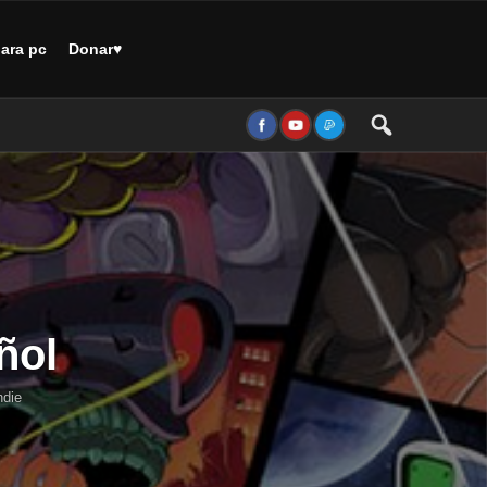
ara pc
Donar♥
ñol
ndie