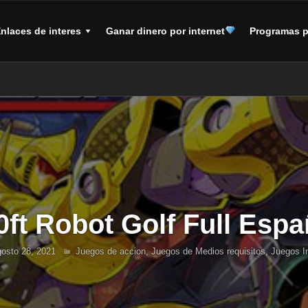
nlaces de interes
Ganar dinero por internet
Programas p
0ft Robot Golf Full Espa
osto 28, 2021
Juegos de accion
,
Juegos de Medios requisitos
,
Juegos I