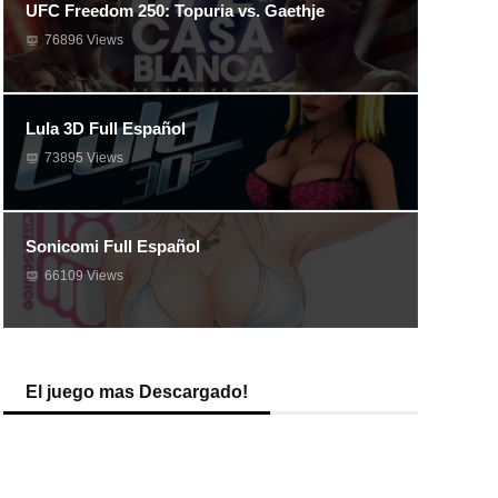
UFC Freedom 250: Topuria vs. Gaethje
76896 Views
Lula 3D Full Español
73895 Views
Sonicomi Full Español
66109 Views
El juego mas Descargado!