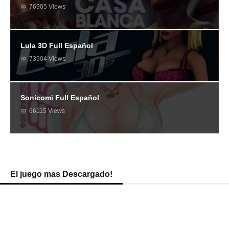
76905 Views
Lula 3D Full Español
73904 Views
Sonicomi Full Español
66115 Views
El juego mas Descargado!