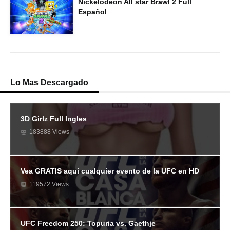
Nickelodeon All star Brawl 2 Full
Español
Lo Mas Descargado
3D Girlz Full Ingles
183888 Views
Vea GRATIS aqui cualquier evento de la UFC en HD
119572 Views
UFC Freedom 250: Topuria vs. Gaethje