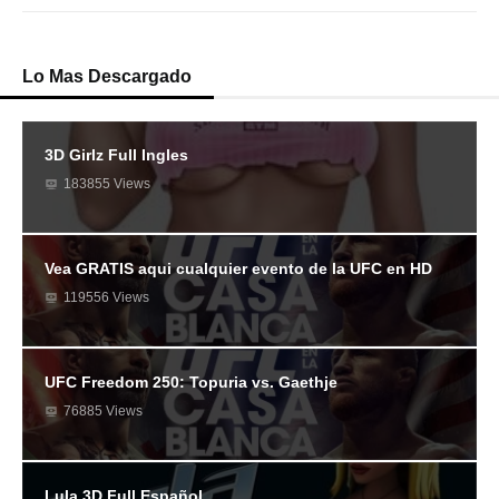
Lo Mas Descargado
3D Girlz Full Ingles
183855 Views
Vea GRATIS aqui cualquier evento de la UFC en HD
119556 Views
UFC Freedom 250: Topuria vs. Gaethje
76885 Views
Lula 3D Full Español