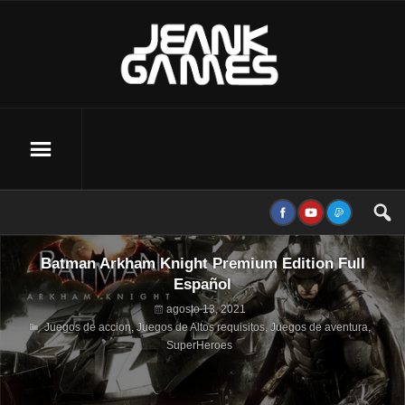
Batman Arkham Knight Premium Edition Full
Español
agosto 13, 2021
Juegos de accion
,
Juegos de Altos requisitos
,
Juegos de aventura
,
SuperHeroes