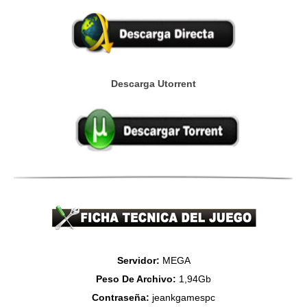
Descarga Utorrent
Servidor:
MEGA
Peso De Archivo:
1,94Gb
Contraseña:
jeankgamespc