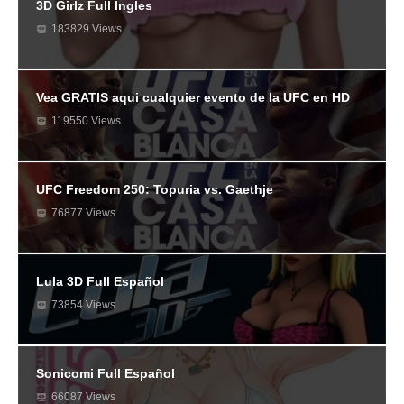
3D Girlz Full Ingles
183829 Views
Vea GRATIS aqui cualquier evento de la UFC en HD
119550 Views
UFC Freedom 250: Topuria vs. Gaethje
76877 Views
Lula 3D Full Español
73854 Views
Sonicomi Full Español
66087 Views