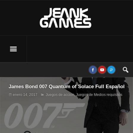
James Bond 007 Quantum of Solace Full Español
enero 14, 2017
Juegos de accion
,
Juegos de Medios requisitos