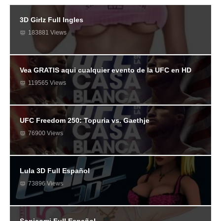
3D Girlz Full Ingles
183881 Views
Vea GRATIS aqui cualquier evento de la UFC en HD
119565 Views
UFC Freedom 250: Topuria vs. Gaethje
76900 Views
Lula 3D Full Español
73896 Views
Sonicomi Full Español