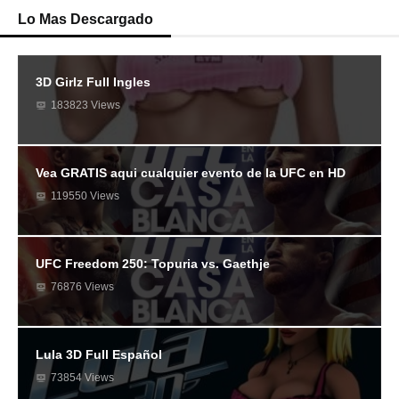
Lo Mas Descargado
3D Girlz Full Ingles
183823 Views
Vea GRATIS aqui cualquier evento de la UFC en HD
119550 Views
UFC Freedom 250: Topuria vs. Gaethje
76876 Views
Lula 3D Full Español
73854 Views