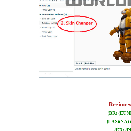
Regiones
(BR) (EUN
(LAS)(NA) 
(KR) (P