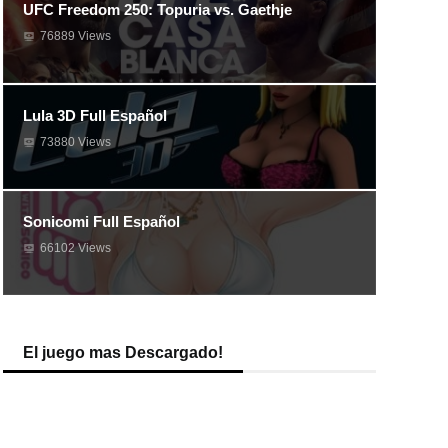
UFC Freedom 250: Topuria vs. Gaethje
76889 Views
Lula 3D Full Español
73880 Views
Sonicomi Full Español
66102 Views
El juego mas Descargado!