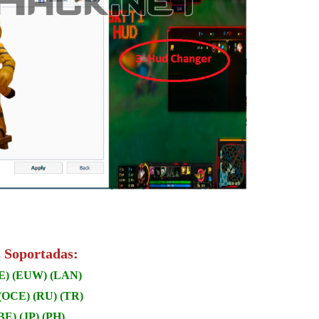
 Soportadas:
E) (EUW) (LAN)
(OCE) (RU) (TR)
BE) (JP) (PH)