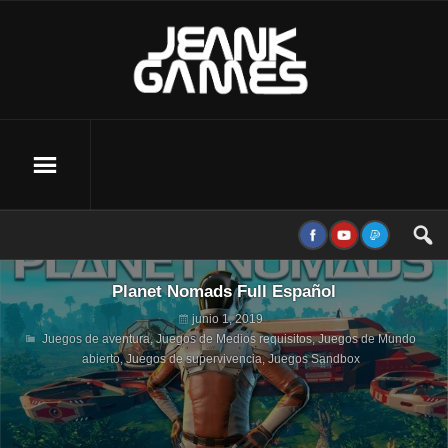
Planet Nomads Full Español
junio 1, 2019
Juegos de aventura
,
Juegos de Medios requisitos
,
Juegos de Mundo
abierto
,
Juegos de supervivencia
,
Juegos Sandbox