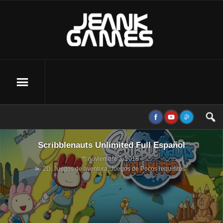
Scribblenauts Unlimited Full Español
noviembre 3, 2018
2D
,
Juegos de aventura
,
Juegos de Pocos requisitos