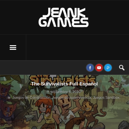
The Survivalists Full Español
septiembre 6, 2020
Juegos de Construcción
,
Juegos de supervivencia
,
Juegos Sandbox