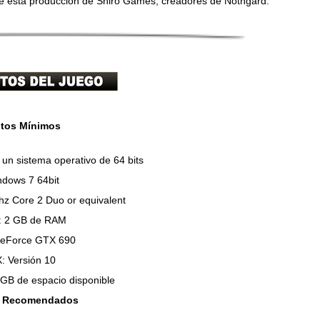
 de esta producción de Shiro Games, creadores de Nothgard.
itos Mínimos
un sistema operativo de 64 bits
dows 7 64bit
ghz Core 2 Duo or equivalent
: 2 GB de RAM
GeForce GTX 690
X: Versión 10
GB de espacio disponible
s Recomendados