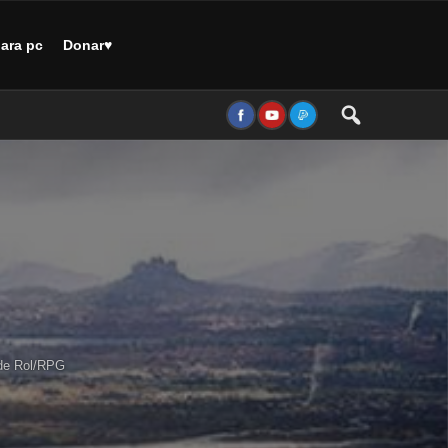
ara pc
Donar♥
de Rol/RPG