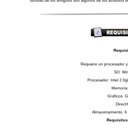
tumbas de los antiguos son algunos de los atributos
Requis
Requiere un procesador y 
SO: Win
Procesador: Intel 2.0
Memoria
Gráficos: 
Direct
Almacenamiento: 6 
Requisito