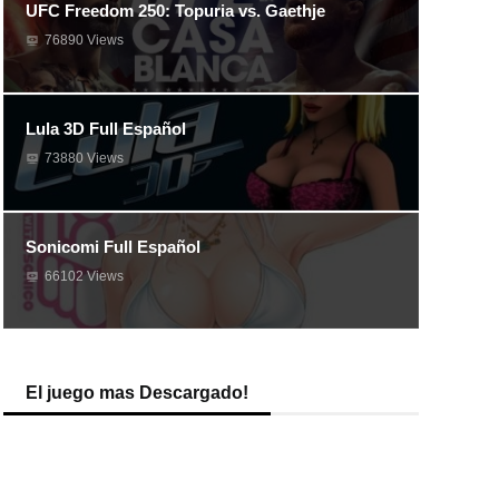
UFC Freedom 250: Topuria vs. Gaethje
76890 Views
Lula 3D Full Español
73880 Views
Sonicomi Full Español
66102 Views
El juego mas Descargado!