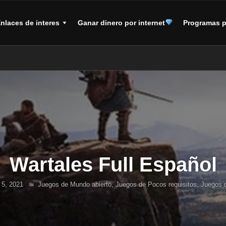
nlaces de interes
Ganar dinero por internet
Programas p
Wartales Full Español
 5, 2021
Juegos de Mundo abierto
,
Juegos de Pocos requisitos
,
Juegos 