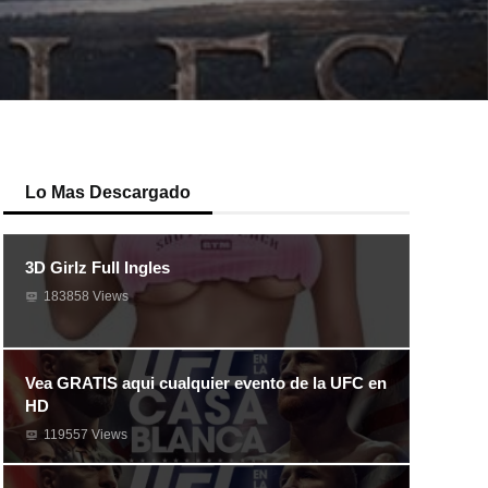
Lo Mas Descargado
3D Girlz Full Ingles
183858 Views
Vea GRATIS aqui cualquier evento de la UFC en
HD
119557 Views